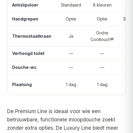
Antislipvloer
Standaard
8 kleuren
In
Handgrepen
Optie
Optie
Stan
Grohe
Thermostaatkraan
Ja
Cooltouch®
Verhoogd toilet
—
—
Douche-wc
—
—
Plaatsing
1 dag
1 dag
1 
De Premium Line is ideaal voor wie een
betrouwbare, functionele inloopdouche zoekt
zonder extra opties. De Luxury Line biedt meer