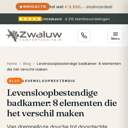
€ 2.100,—
tot wel
inruilvoordeel
INRUILACTIE
Uitstekend
·
4.315
klantbeoordelingen
Menu
Home
›
Blog
›
Levensloopbestendige badkamer: 8 elementen
die het verschil maken
LEVENSLOOPBESTENDIG
BLOG
Levensloopbestendige
badkamer: 8 elementen die
het verschil maken
Van drempelloze douche tot doordachte