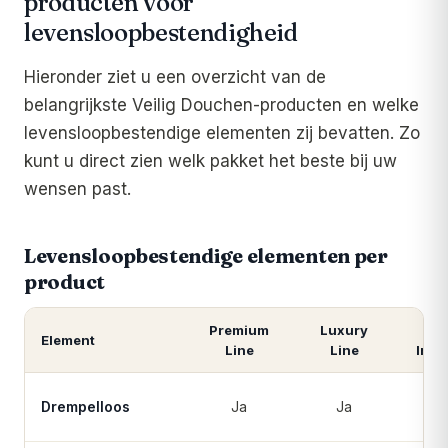
producten voor
levensloopbestendigheid
Hieronder ziet u een overzicht van de
belangrijkste Veilig Douchen-producten en welke
levensloopbestendige elementen zij bevatten. Zo
kunt u direct zien welk pakket het beste bij uw
wensen past.
Levensloopbestendige elementen per
product
Premium
Luxury
P
Element
Line
Line
Inst
L
Drempelloos
Ja
Ja
in