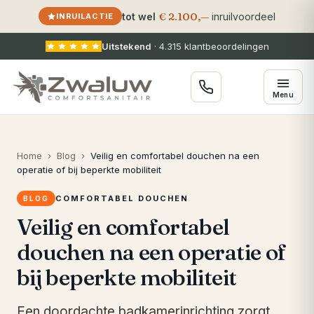
€ 2.100,—
tot wel
inruilvoordeel
INRUILACTIE
Uitstekend
·
4.315
klantbeoordelingen
Menu
Home
›
Blog
›
Veilig en comfortabel douchen na een
operatie of bij beperkte mobiliteit
COMFORTABEL DOUCHEN
BLOG
Veilig en comfortabel
douchen na een operatie of
bij beperkte mobiliteit
Een doordachte badkamerinrichting zorgt