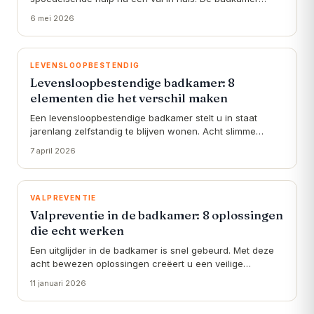
speelt daarin een hoofdrol — en gelukkig is preventie
6 mei 2026
mogelijk.
LEVENSLOOPBESTENDIG
Levensloopbestendige badkamer: 8
elementen die het verschil maken
Een levensloopbestendige badkamer stelt u in staat
jarenlang zelfstandig te blijven wonen. Acht slimme
keuzes maken het verschil tussen ongemak en vrijheid.
7 april 2026
VALPREVENTIE
Valpreventie in de badkamer: 8 oplossingen
die echt werken
Een uitglijder in de badkamer is snel gebeurd. Met deze
acht bewezen oplossingen creëert u een veilige
omgeving voor uzelf of uw naaste.
11 januari 2026