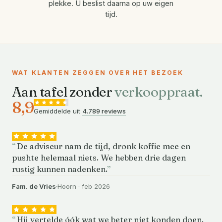
plekke. U beslist daarna op uw eigen
tijd.
WAT KLANTEN ZEGGEN OVER HET BEZOEK
Aan tafel zonder
verkooppraat.
8,9
Gemiddelde uit
4.789 reviews
De adviseur nam de tijd, dronk koffie mee en
pushte helemaal niets. We hebben drie dagen
rustig kunnen nadenken.
Fam. de Vries
Hoorn · feb 2026
Hij vertelde óók wat we beter níet konden doen.