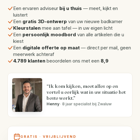
Een ervaren adviseur
bij u thuis
— meet, kijkt en
luistert
Een
gratis 3D-ontwerp
van uw nieuwe badkamer
Kleurstalen
mee aan tafel — in uw eigen licht
Een
persoonlijk moodbord
van alle artikelen die u
kiest
Een
digitale offerte op maat
— direct per mail, geen
meerwerk achteraf
4.789 klanten
beoordelen ons met een
8,9
“Ik kom kijken, meet alles op en
vertel u eerlijk wat in uw situatie het
beste werkt.”
Henny
· 8 jaar specialist bij Zwaluw
GRATIS · VRIJBLIJVEND