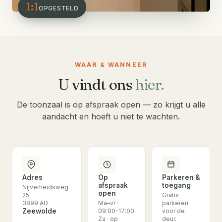
1:1
OPGESTELD
WAAR & WANNEER
U vindt ons
hier.
De toonzaal is op afspraak open — zo krijgt u alle
aandacht en hoeft u niet te wachten.
Adres
Op
Parkeren &
afspraak
toegang
Nijverheidsweg
open
25
Gratis
3899 AD
Ma–vr ·
parkeren
Zeewolde
09:00–17:00
voor de
Za · op
deur.