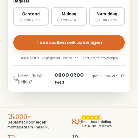
Dagdeel
Ochtend
Middag
Namiddag
09:00 – 11:00
12:00 – 14:00
15:00 – 17:00
Toonzaalbezoek aanvragen
100% gratis · Vrijblijvend · We bellen u kort om te bevestigen
0800 0200
Liever direct
gratis · ma–vr 9–17
bellen?
962
u
25.000+
8,9
Klantbeoordeling
Geplaatst door eigen
uit 4.789 reviews
montageteam · heel NL
3D
12