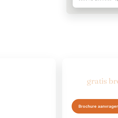
OF BEGIN MET
 Zeewolde.
Een
gratis b
et echt — op afspraak,
Op werkdagen besteld, mo
mogelijkheden op papier.
Brochure aanvrage
eg 25, Zeewolde