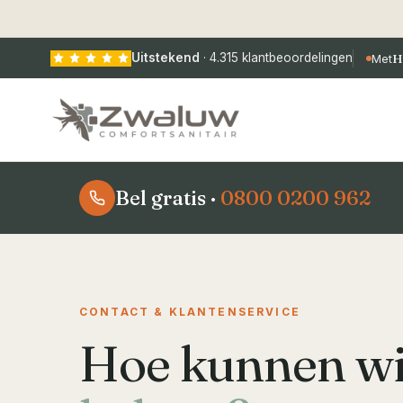
Uitstekend
·
4.315
klantbeoordelingen
Met
H
Bel gratis ·
0800 0200 962
CONTACT & KLANTENSERVICE
Hoe kunnen w