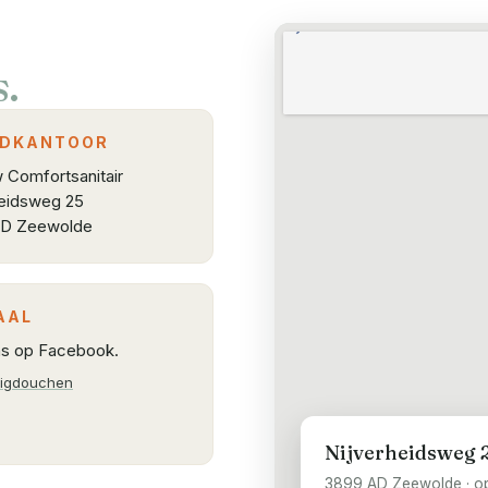
s.
DKANTOOR
 Comfortsanitair
heidsweg 25
AD
Zeewolde
AAL
ns op Facebook.
ligdouchen
Nijverheidsweg 
3899 AD
Zeewolde
·
o