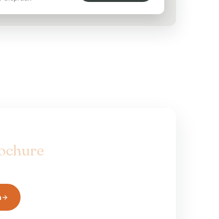
rochure
in uw bus.
rgen in huis — alle modellen, prijzen en
n
Op werkdagen besteld, morgen in huis