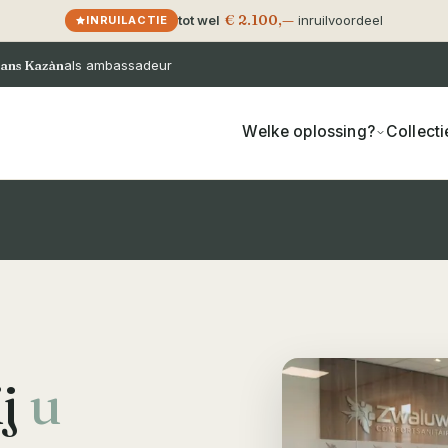
€ 2.100,—
tot wel
inruilvoordeel
INRUILACTIE
ans Kazàn
als ambassadeur
Welke oplossing?
Collecti
ij
u