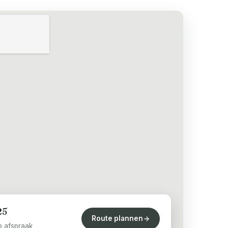
25
Route plannen
p afspraak