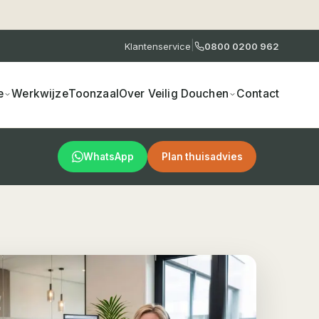
|
Klantenservice
0800 0200 962
e
Werkwijze
Toonzaal
Over Veilig Douchen
Contact
WhatsApp
Plan thuisadvies