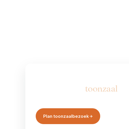
LIEVER ZELF LANGSKOMEN?
Bezoek onze
toonzaal
in
Bekijk de Premium Line en Pure Instapbad in h
met persoonlijke rondleiding.
Plan toonzaalbezoek
Nijverheidsw