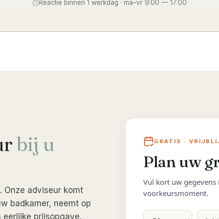
Reactie binnen 1 werkdag · ma–vr 9:00 — 17:00
ur
bij u
GRATIS · VRIJBL
Plan uw gr
Vul kort uw gegevens 
ng. Onze adviseur komt
voorkeursmoment.
 uw badkamer, neemt op
eerlijke prijsopgave.