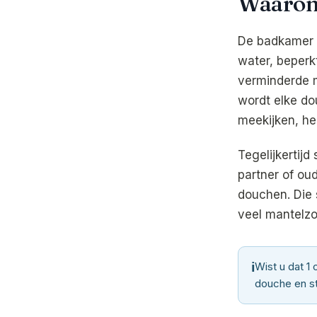
Waarom 
De badkamer i
water, beperk
verminderde m
wordt elke do
meekijken, help
Tegelijkertijd
partner of oud
douchen. Die
veel mantelzo
ℹ
Wist u dat 1
douche en st