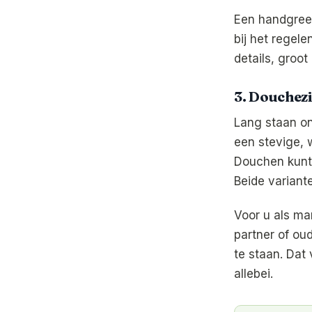
Een handgreep
bij het regel
details, groot 
3. Douchezi
Lang staan on
een stevige, w
Douchen kunt 
Beide variant
Voor u als ma
partner of oud
te staan. Dat
allebei.