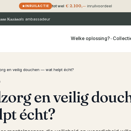
€ 2.100,—
tot wel
inruilvoordeel
INRUILACTIE
ans Kazàn
als ambassadeur
Welke oplossing?
Collecti
org en veilig douchen — wat helpt écht?
G
zorg en veilig douc
lpt écht?