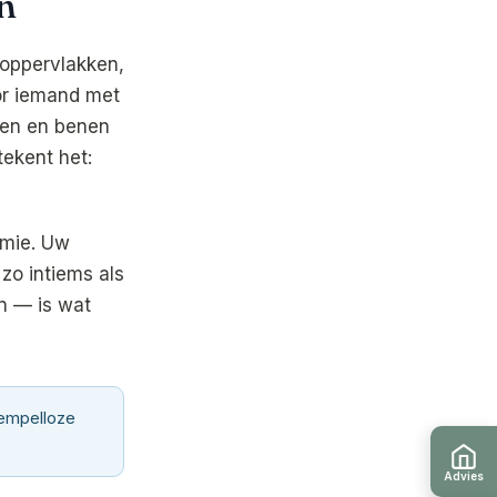
n
 oppervlakken,
oor iemand met
men en benen
tekent het:
omie. Uw
 zo intiems als
n — is wat
rempelloze