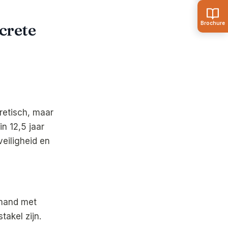
ncrete
retisch, maar
n 12,5 jaar
eiligheid en
emand met
akel zijn.