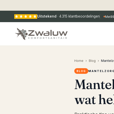
Uitstekend
·
4.315
klantbeoordelingen
Met
H
Home
›
Blog
›
Mantelz
MANTELZOR
BLOG
Mantel
wat he