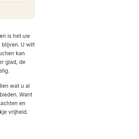
en is het uw
blijven. U wilt
ouchen kan
er glad, de
lig.
llen wat u al
bieden. Want
wachten en
je vrijheid.