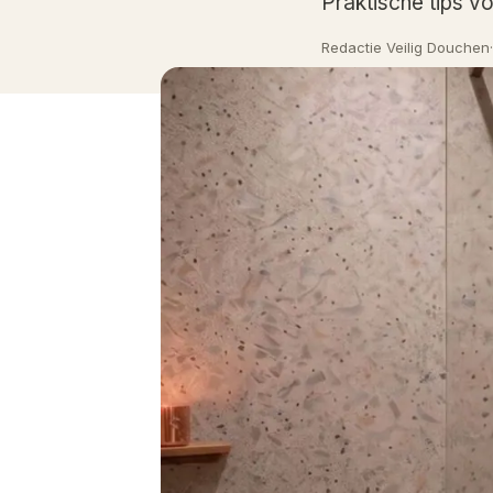
Praktische tips v
Redactie Veilig Douchen
·