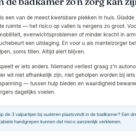
de badkamer zo'n zorg kan zij
s een van de meest kwetsbare plekken in huis. Gladde
te ruimte — het risico op vallen is nergens zo groot. V
obiliteit, evenwichtsproblemen of minder kracht in ar
uchebeurt een uitdaging. En voor u als mantelzorger be
en, soms tillen. Altijd alert blijven.
 speelt er iets anders. Niemand verliest graag z'n auton
er wil niet afhankelijk zijn, niet geholpen worden bij iets
 spanning — tussen hulp bieden en waardigheid beware
rgers dagelijks voelen.
 op de 3 valpartijen bij ouderen plaatsvindt in de badkamer? Een d
abiele handgrepen kunnen dat risico aanzienlijk verkleinen.