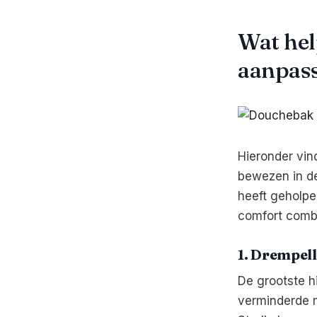
Wat hel
aanpas
Hieronder vin
bewezen in de
heeft geholpe
comfort comb
1. Drempel
De grootste h
verminderde m