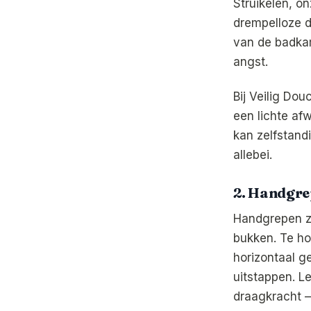
Struikelen, o
drempelloze d
van de badkam
angst.
Bij Veilig Do
een lichte af
kan zelfstandi
allebei.
2. Handgrep
Handgrepen zij
bukken. Te ho
horizontaal g
uitstappen. L
draagkracht —