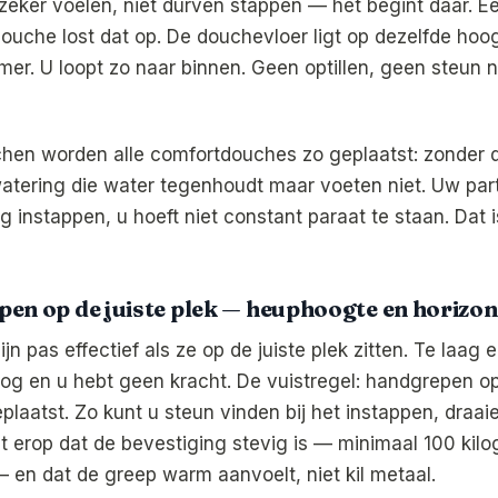
nzeker voelen, niet durven stappen — het begint daar. E
ouche lost dat op. De douchevloer ligt op dezelfde hoog
er. U loopt zo naar binnen. Geen optillen, geen steun 
uchen worden alle comfortdouches zo geplaatst: zonder 
watering die water tegenhoudt maar voeten niet. Uw par
g instappen, u hoeft niet constant paraat te staan. Dat 
en op de juiste plek — heuphoogte en horizon
n pas effectief als ze op de juiste plek zitten. Te laag 
og en u hebt geen kracht. De vuistregel: handgrepen o
eplaatst. Zo kunt u steun vinden bij het instappen, draa
et erop dat de bevestiging stevig is — minimaal 100 kil
 en dat de greep warm aanvoelt, niet kil metaal.