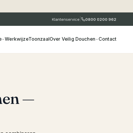
|
Klantenservice
0800 0200 962
e
Werkwijze
Toonzaal
Over Veilig Douchen
Contact
hen —