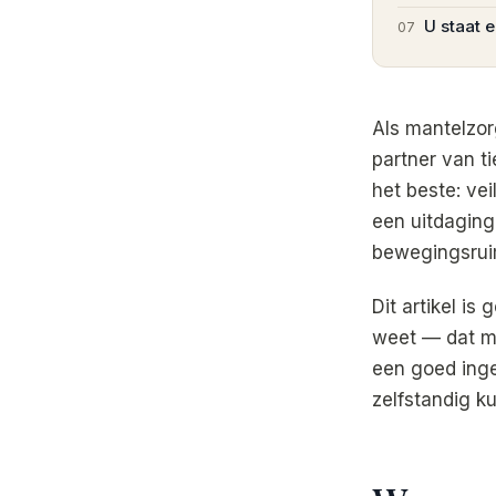
U staat e
07
Als mantelzor
partner van ti
het beste: ve
een uitdaging
bewegingsruim
Dit artikel is
weet — dat m
een goed inge
zelfstandig ku