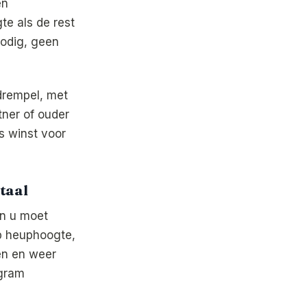
en
te als de rest
nodig, geen
drempel, met
tner of ouder
is winst voor
taal
en u moet
p heuphoogte,
ien en weer
ogram