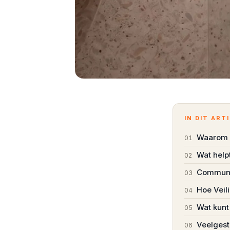
IN DIT ART
Waarom d
01
Wat help
02
Communic
03
Hoe Veil
04
Wat kunt
05
Veelgest
06